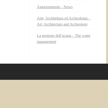
Aggiornamenti – News
Arte, Architettura ed Archeologia –
Art, Architecture and Archeology
La gestione dell’acqua – The water
management