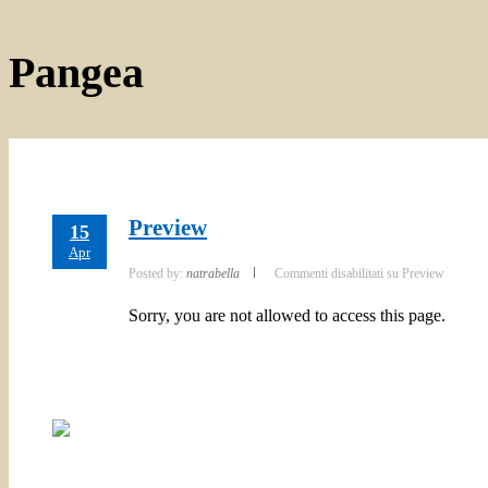
Pangea
Preview
15
Apr
Posted by:
natrabella
Commenti disabilitati
su Preview
Sorry, you are not allowed to access this page.