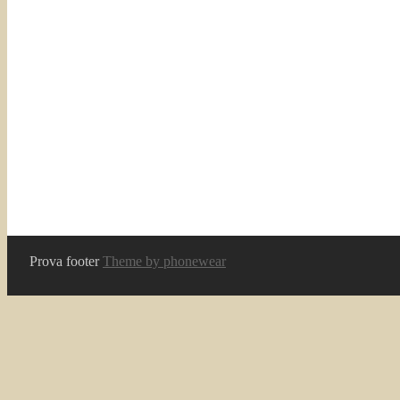
Prova footer
Theme by phonewear