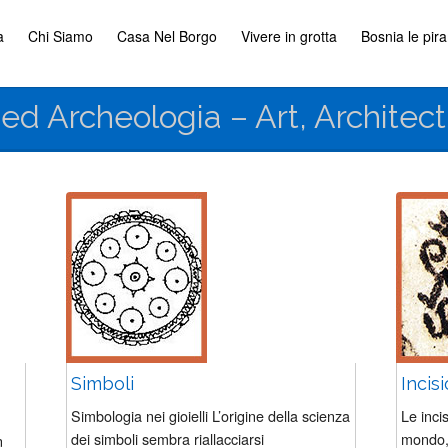
a
Chi Siamo
Casa Nel Borgo
Vivere in grotta
Bosnia le pir
a ed Archeologia – Art, Archite
Simboli
Incis
Simbologia nei gioielli L’origine della scienza
Le incis
dei simboli sembra riallacciarsi
mondo,
n