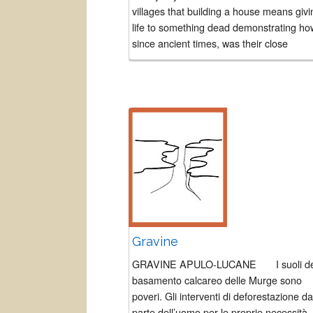
villages that building a house means givi
life to something dead demonstrating ho
since ancient times, was their close
relationship with the...
Gravine
GRAVINE APULO-LUCANE I suoli de
basamento calcareo delle Murge sono
poveri. Gli interventi di deforestazione da
parte dell’uomo per le proprie necessità