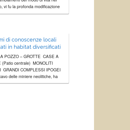
co, vi fu la profonda modificazione
imentazione umana. Dalla...
mi di conoscenze locali
zati in habitat diversificati
 A POZZO – GROTTE CASE A
(Patio centrale) MONOLITI
I GRANDI COMPLESSI IPOGEI
cavo delle miniere neolitiche, ha
il tipo abitativo della corte a pozzo