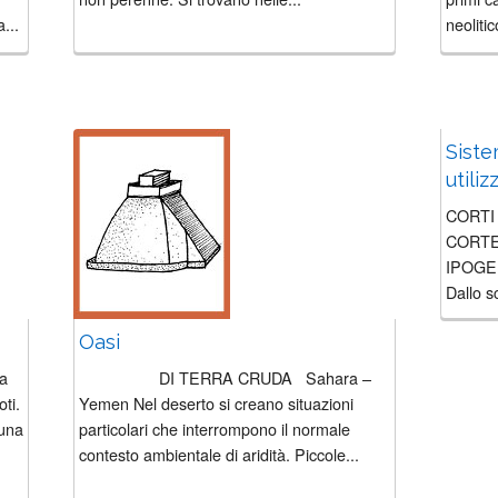
...
neoliti
dell’al
Siste
utiliz
CORTI
CORTE 
IPOGE
Dallo s
origine 
Oasi
da...
ra
DI TERRA CRUDA Sahara –
oti.
Yemen Nel deserto si creano situazioni
 una
particolari che interrompono il normale
contesto ambientale di aridità. Piccole...