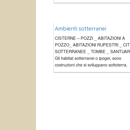
Ambienti sotterranei
CISTERNE – POZZI _ ABITAZIONI A
POZZO_ ABITAZIONI RUPESTRI _ CIT
SOTTERRANEE _ TOMBE _ SANTUAR
Gli habitat sotterranei o ipogei, sono
costruzioni che si sviluppano sottoterra,
cavità realizzate dall’uomo...