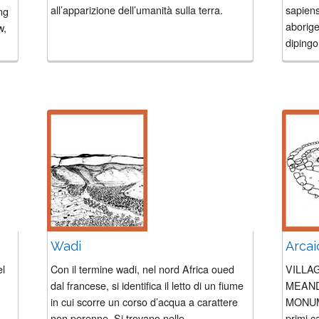
all’apparizione dell’umanità sulla terra.
sapiens 
ng
aborige
w,
dipingo
Wadi
Arcai
l
Con il termine wadi, nel nord Africa oued
VILLAG
dal francese, si identifica il letto di un fiume
MEAND
in cui scorre un corso d’acqua a carattere
MONUM
non perenne. Si trovano nelle...
primi c