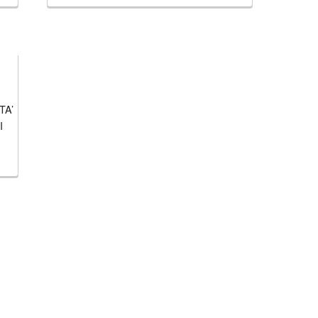
TA’
I