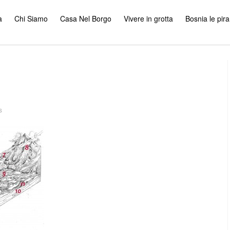
a
Chi Siamo
Casa Nel Borgo
Vivere in grotta
Bosnia le pir
s