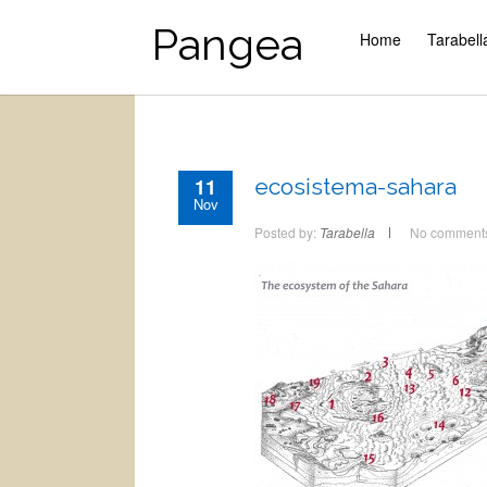
Pangea
Home
Tarabell
11
ecosistema-sahara
Nov
Posted by:
Tarabella
No comment