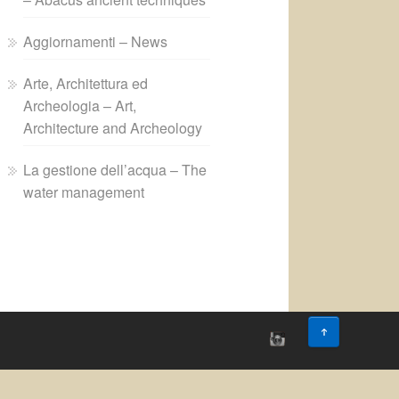
Aggiornamenti – News
Arte, Architettura ed
Archeologia – Art,
Architecture and Archeology
La gestione dell’acqua – The
water management
↑