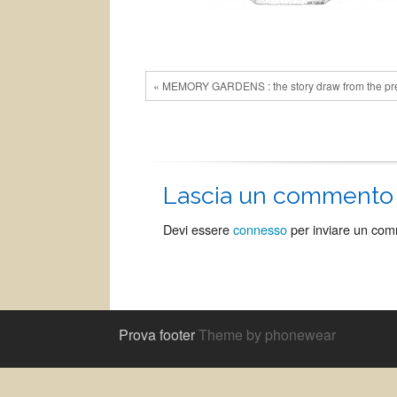
« MEMORY GARDENS : the story draw from the p
Lascia un commento
Devi essere
connesso
per inviare un co
Prova footer
Theme by phonewear