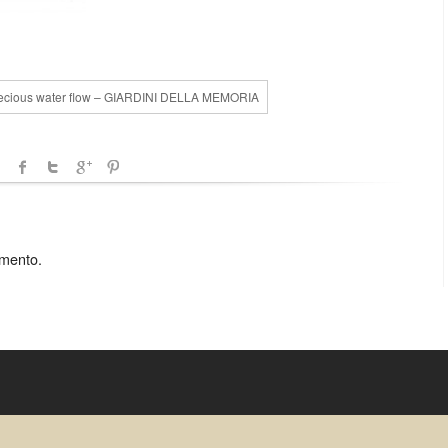
recious water flow – GIARDINI DELLA MEMORIA
mmento.