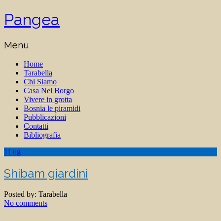
Pangea
Menu
Home
Tarabella
Chi Siamo
Casa Nel Borgo
Vivere in grotta
Bosnia le piramidi
Pubblicazioni
Contatti
Bibliografia
1
Lug
Shibam giardini
Posted by:
Tarabella
No comments