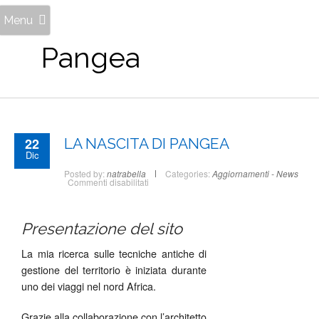
Menu
Pangea
22
LA NASCITA DI PANGEA
Dic
Posted by:
natrabella
Categories:
Aggiornamenti - News
su
Commenti disabilitati
LA
NASCITA
DI
PANGEA
Presentazione del sito
La mia ricerca sulle tecniche antiche di
gestione del territorio è iniziata durante
uno dei viaggi nel nord Africa.
Grazie alla collaborazione con l’architetto