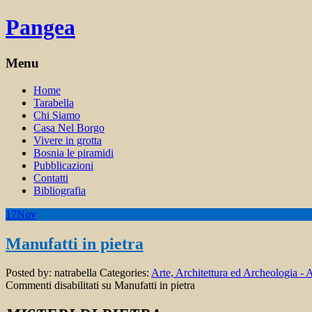
Pangea
Menu
Home
Tarabella
Chi Siamo
Casa Nel Borgo
Vivere in grotta
Bosnia le piramidi
Pubblicazioni
Contatti
Bibliografia
17
Nov
Manufatti in pietra
Posted by:
natrabella
Categories:
Arte, Architettura ed Archeologia - 
Commenti disabilitati
su Manufatti in pietra