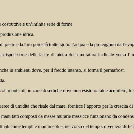
ostruttive e un’infinita serie di forme.
 produzione idrica.
 pietre e la loro porosità trattengono l’acqua e la proteggono dall’eva
 disposizione delle lastre di pietra della muratura inclinate verso l’in
nche in ambienti dove, per il freddo intenso, si forma il permafrost.
da.
oli monticoli, in zone desertiche dove non esistono falde acquifere, fun
aeree di umidità che risale dal mare, fornisce l’apporto per la crescita di
ra, i manufatti composti da masse murarie massicce funzionano da condensa
uali come templi e monumenti e, nel corso del tempo, diventerà difficile 