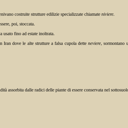
enivano costruite strutture edilizie specializzate chiamate
niviere.
sere, poi, stoccata.
 usato fino ad estate inoltrata.
 Iran dove le alte strutture a falsa cupola dette
neviere
, sormontano u
ità assorbita dalle radici delle piante di essere conservata nel sottosuol