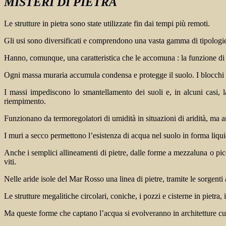
MISTERI DI PIETRA
Le strutture in pietra sono state utilizzate fin dai tempi più remoti.
Gli usi sono diversificati e comprendono una vasta gamma di tipologie c
Hanno, comunque, una caratteristica che le accomuna : la funzione di
Ogni massa muraria accumula condensa e protegge il suolo. I blocchi di
I massi impediscono lo smantellamento dei suoli e, in alcuni casi, la
riempimento.
Funzionano da termoregolatori di umidità in situazioni di aridità, ma a
I muri a secco permettono l’esistenza di acqua nel suolo in forma liqui
Anche i semplici allineamenti di pietre, dalle forme a mezzaluna o picc
viti.
Nelle aride isole del Mar Rosso una linea di pietre, tramite le sorgenti 
Le strutture megalitiche circolari, coniche, i pozzi e cisterne in piet
Ma queste forme che captano l’acqua si evolveranno in architetture cult