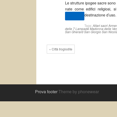
Le strutture ipogee sacre sono a
nate come edifici religiosi,
destinazione d’uso.
(altro…)
Tags:
Altari sacri
Armen
delle 7 Lampade
Madonna delle Ver
San Gherard
San Giorgio
San Nicola
« Città troglodite
Prova footer
Theme by phonewear