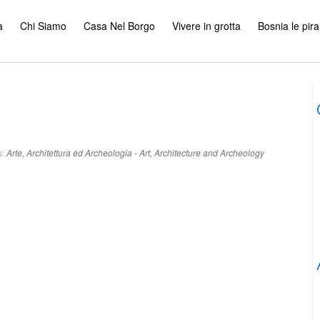
a
Chi Siamo
Casa Nel Borgo
Vivere in grotta
Bosnia le pir
s:
Arte, Architettura ed Archeologia - Art, Architecture and Archeology