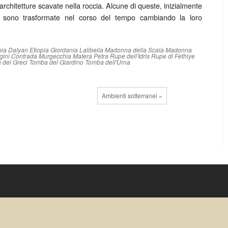
rchitetture scavate nella roccia. Alcune di queste, inizialmente
 si sono trasformate nel corso del tempo cambiando la loro
ia
Dalyan
Etiopia
Giordania
Lalibeila
Madonna della Scala
Madonna
gini Contrada Murgecchia
Matera
Petra
Rupe dell'Idris
Rupe di Fethiye
 dei Greci
Tomba del Giardino
Tomba dell'Urna
Ambienti sotterranei »