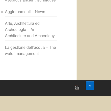
Aggiornamenti – News
Arte, Architettura ed
Archeologia – Art,
Architecture and Archeology
La gestione dell’acqua – The
water management
↑