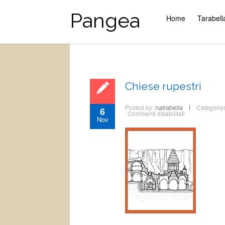
Pangea
Home
Tarabell
Chiese rupestri
Posted by:
natrabella
Categorie
6
su
Commenti disabilitati
Nov
Chiese
rupestri