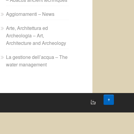
Aggiornamenti – News
Arte, Architettura ed
Archeologia – Art,
Architecture and Archeology
La gestione dell’acqua – The
water management
↑