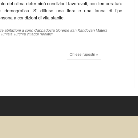
to del clima determinò condizioni favorevoli, con temperature
ta demografica. Si diffuse una flora e una fauna di tipo
sona a condizioni di vita stabile.
tre
abitazioni a cono
Cappadocia
Goreme
Iran
Kandovan
Matera
Tunisia
Turchia
villaggi neolitici
Chiese rupestri »