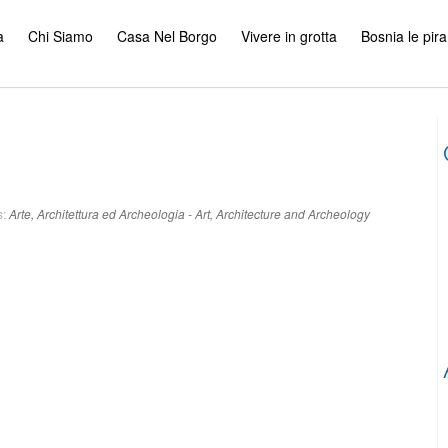
a
Chi Siamo
Casa Nel Borgo
Vivere in grotta
Bosnia le pir
s:
Arte, Architettura ed Archeologia - Art, Architecture and Archeology