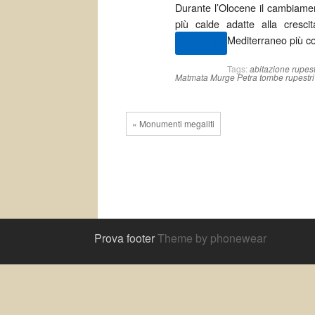
Durante l’Olocene il cambiamen
più calde adatte alla cresci
Mediterraneo più con
(altro…)
Tags:
abitazione rupes
Matmata
Murge
Petra
tombe rupestri
« Monumenti megaliti
Prova footer
Theme by phonewear