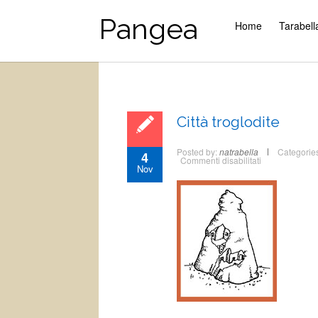
Pangea
Home
Tarabell
Città troglodite
Posted by:
natrabella
Categorie
4
su
Commenti disabilitati
Nov
Città
troglodite