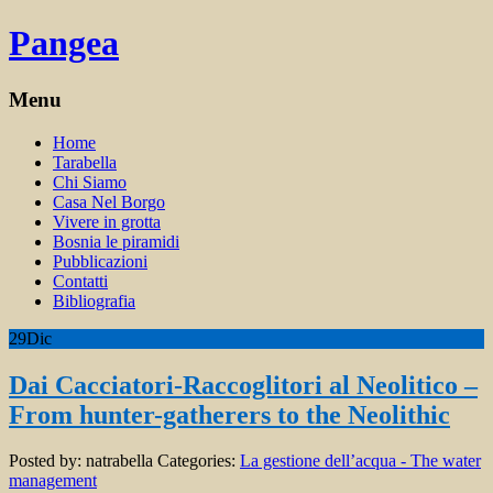
Pangea
Menu
Home
Tarabella
Chi Siamo
Casa Nel Borgo
Vivere in grotta
Bosnia le piramidi
Pubblicazioni
Contatti
Bibliografia
29
Dic
Dai Cacciatori-Raccoglitori al Neolitico –
From hunter-gatherers to the Neolithic
Posted by:
natrabella
Categories:
La gestione dell’acqua - The water
management