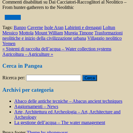
Commenti disabilitati
su Dai Cacciatori-Raccoglitori al Neolitico –
From hunter-gatherers to the Neolithic
(altro…)
Tags:
Banpo
Caverne
Isole Aran
Labirinti e drenaggi
Loltun
Messico
Mottola
Mount William
Murgia Timone
Trasformazioni
neolitiche e inizio della civilizzazione urbana
Villaggio neolitico
Yemen
« Sistemi di raccolta dell’acqua – Water collection systems
Agricoltura – Agriculture »
Cerca in Pangea
Ricerca per:
Archivi per categoria
Abaco delle antiche tecniche – Abacus ancient techniques
Aggiornamenti – News
Arte, Architettura ed Archeologia – Art, Architecture and
Archeology
La gestione dell’acqua – The water management
Prova footer
Theme by phonewear