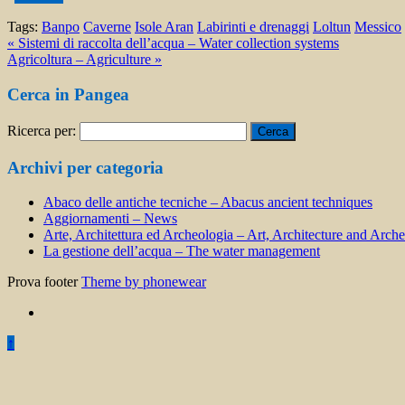
Tags:
Banpo
Caverne
Isole Aran
Labirinti e drenaggi
Loltun
Messico
« Sistemi di raccolta dell’acqua – Water collection systems
Agricoltura – Agriculture »
Cerca in Pangea
Ricerca per:
Archivi per categoria
Abaco delle antiche tecniche – Abacus ancient techniques
Aggiornamenti – News
Arte, Architettura ed Archeologia – Art, Architecture and Arch
La gestione dell’acqua – The water management
Prova footer
Theme by phonewear
↑