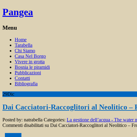
Pangea
Menu
Home
Tarabella
Chi Siamo
Casa Nel Borgo
Vivere in grotta
Bosnia le piramidi
Pubblicazioni
Contatti
Bibliografia
29
Dic
Dai Cacciatori-Raccoglitori al Neolitico –
Posted by:
natrabella
Categories:
La gestione dell’acqua - The water
Commenti disabilitati
su Dai Cacciatori-Raccoglitori al Neolitico – Fr
(altro…)