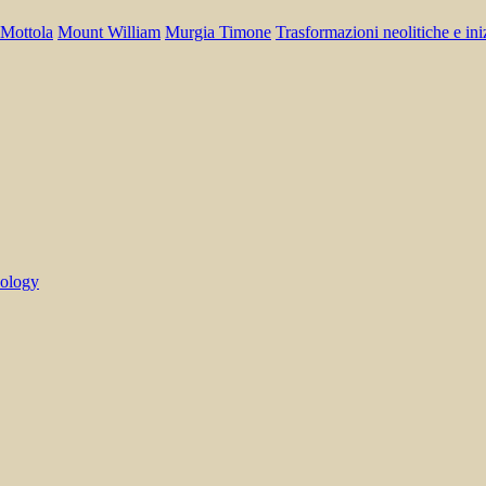
Mottola
Mount William
Murgia Timone
Trasformazioni neolitiche e ini
eology