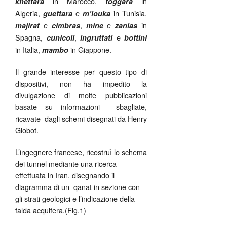
in Marocco,
in
khettara
foggara
Algeria,
e
in Tunisia,
guettara
m’louka
e
,
e
in
majirat
cimbras
mine
zanias
Spagna,
,
e
cunicoli
ingruttati
bottini
in Italia,
in Giappone.
mambo
Il grande interesse per questo tipo di
dispositivi, non ha impedito la
divulgazione di molte pubblicazioni
basate su informazioni sbagliate,
ricavate dagli schemi disegnati da Henry
Globot.
L’ingegnere francese, ricostruì lo schema
dei tunnel mediante una ricerca
effettuata in Iran, disegnando il
diagramma di un qanat in sezione con
gli strati geologici e l’indicazione della
falda acquifera.(Fig.1)