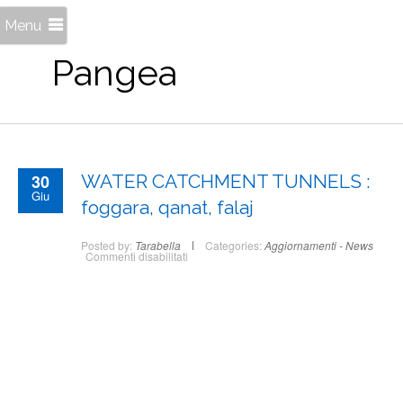
Menu
Pangea
30
WATER CATCHMENT TUNNELS :
Giu
foggara, qanat, falaj
Posted by:
Tarabella
Categories:
Aggiornamenti - News
su
Commenti disabilitati
WATER
CATCHMENT
TUNNELS
:
foggara,
qanat,
falaj