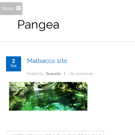
Menu
Pangea
2
Malbacco sito
Set
Posted by:
Tarabella
No comments