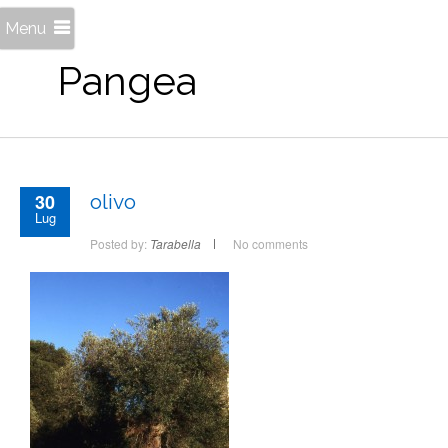
Menu
Pangea
30
olivo
Lug
Posted by:
Tarabella
No comments