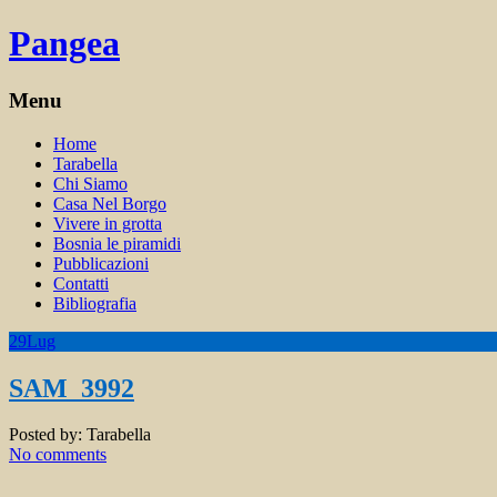
Pangea
Menu
Home
Tarabella
Chi Siamo
Casa Nel Borgo
Vivere in grotta
Bosnia le piramidi
Pubblicazioni
Contatti
Bibliografia
29
Lug
SAM_3992
Posted by:
Tarabella
No comments