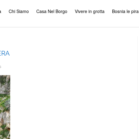
a
Chi Siamo
Casa Nel Borgo
Vivere in grotta
Bosnia le pir
ERA
s