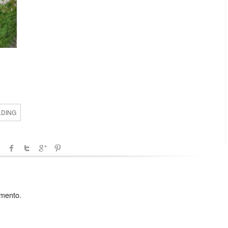
LDING
mmento.