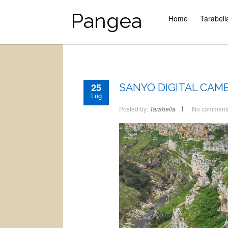
Pangea
Home
Tarabell
25
SANYO DIGITAL CAM
Lug
Posted by:
Tarabella
No comment